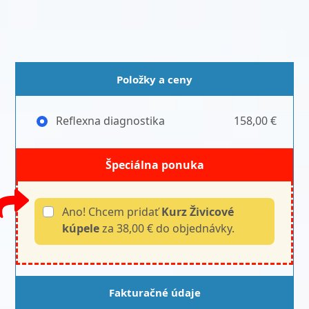
Položky a ceny
Reflexna diagnostika
158,00 €
Špeciálna ponuka
Ano! Chcem pridať
Kurz Živicové
kúpele
za 38,00 € do objednávky.
Fakturačné údaje