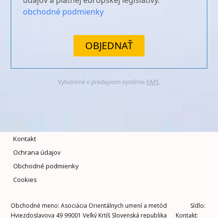
údajov a platnej európskej legislatívy.
obchodné podmienky
OBJEDNAŤ
Vytvorené v predajnom systéme
FAPI
.
Kontakt
Ochrana údajov
Obchodné podmienky
Cookies
Obchodné meno: Asociácia Orientálnych umení a metód S
ídlo:
Hviezdoslavova 49 99001 Veľký Krtíš Slovenská republika Kontakt
: