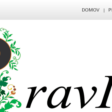
DOMOV
P