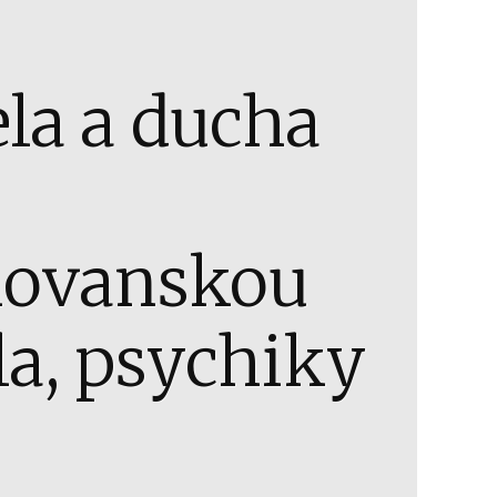
ela a ducha
slovanskou
la, psychiky