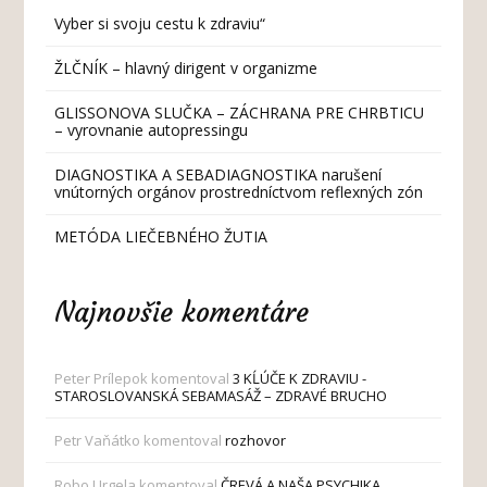
Vyber si svoju cestu k zdraviu“
ŽLČNÍK – hlavný dirigent v organizme
GLISSONOVA SLUČKA – ZÁCHRANA PRE CHRBTICU
– vyrovnanie autopressingu
DIAGNOSTIKA A SEBADIAGNOSTIKA narušení
vnútorných orgánov prostredníctvom reflexných zón
METÓDA LIEČEBNÉHO ŽUTIA
Najnovšie komentáre
Peter Prílepok
komentoval
3 KĹÚČE K ZDRAVIU -
STAROSLOVANSKÁ SEBAMASÁŽ – ZDRAVÉ BRUCHO
Petr Vaňátko
komentoval
rozhovor
Robo Urgela
komentoval
ČREVÁ A NAŠA PSYCHIKA