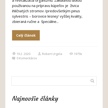
a revitalizácia organizmu. Základnou látkou
používanou na prípravu kúpeľov je živica
ihličnatých stromov /predovšetkým pinus
sylvestris – borovice lesnej/ vyššej kvality,
zbieraná ručne a špeciálne...
Celý článok
19.2. 2020
Robert Urgela
1979x
0
Komentárov
Najnovšie články