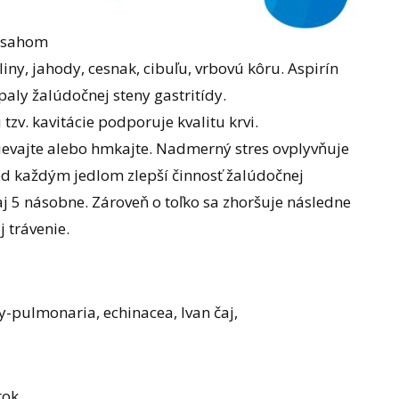
obsahom
iny, jahody, cesnak, cibuľu, vrbovú kôru. Aspirín
aly žalúdočnej steny gastritídy.
tzv. kavitácie podporuje kvalitu krvi.
ievajte alebo hmkajte. Nadmerný stres ovplyvňuje
red každým jedlom zlepší činnosť žalúdočnej
aj 5 násobne. Zároveň o toľko sa zhoršuje následne
j trávenie.
ky-pulmonaria, echinacea, Ivan čaj,
tok