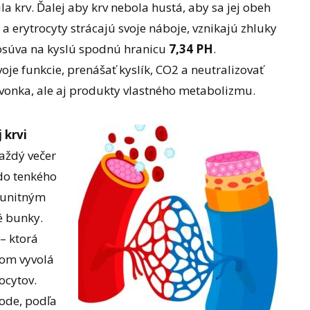
a krv. Ďalej aby krv nebola hustá, aby sa jej obeh
a erytrocyty strácajú svoje náboje, vznikajú zhluky
 posúva na kyslú spodnú hranicu
7,34 PH
.
voje funkcie, prenášať kyslík, CO2 a neutralizovať
vonka, ale aj produkty vlastného metabolizmu.
 krvi
každý večer
do tenkého
munitným
é bunky.
– ktorá
tom vyvolá
ocytov.
ode, podľa