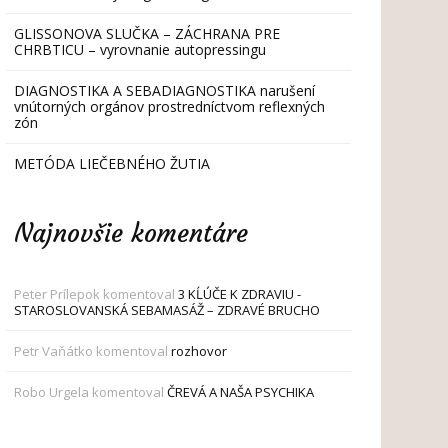
GLISSONOVA SLUČKA – ZÁCHRANA PRE
CHRBTICU – vyrovnanie autopressingu
DIAGNOSTIKA A SEBADIAGNOSTIKA narušení
vnútorných orgánov prostredníctvom reflexných
zón
METÓDA LIEČEBNÉHO ŽUTIA
Najnovšie komentáre
Peter Prílepok
komentoval
3 KĹÚČE K ZDRAVIU -
STAROSLOVANSKÁ SEBAMASÁŽ – ZDRAVÉ BRUCHO
Petr Vaňátko
komentoval
rozhovor
Robo Urgela
komentoval
ČREVÁ A NAŠA PSYCHIKA