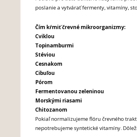
poslanie a vytvárať fermenty, vitamíny, s
Čím kŕmiť črevné mikroorganizmy:
Cviklou
Topinamburmi
Stéviou
Cesnakom
Cibuľou
Pórom
Fermentovanou zeleninou
Morskými riasami
Chitozanom
Pokiaľ normalizujeme flóru črevného trakt
nepotrebujeme syntetické vitamíny. Dôleži