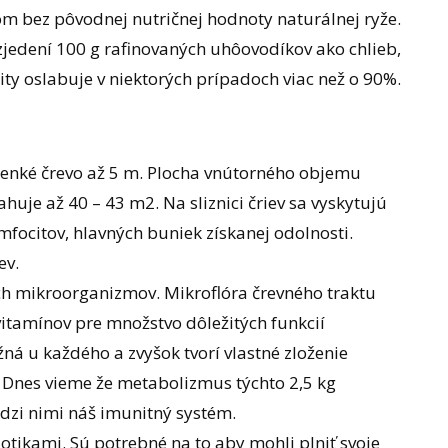
om bez pôvodnej nutričnej hodnoty naturálnej ryže.
po zjedení 100 g rafinovaných uhôovodíkov ako chlieb,
nity oslabuje v niektorých prípadoch viac než o 90%.
tenké črevo až 5 m. Plocha vnútorného objemu
uje až 40 – 43 m2. Na sliznici čriev sa vyskytujú
mfocitov, hlavných buniek získanej odolnosti.
ev.
ch mikroorganizmov. Mikroflóra črevného traktu
itamínov pre množstvo dôležitých funkcií
ná u každého a zvyšok tvorí vlastné zloženie
v. Dnes vieme že metabolizmus týchto 2,5 kg
edzi nimi náš imunitný systém.
otikami. Sú potrebné na to aby mohli plniť svoje