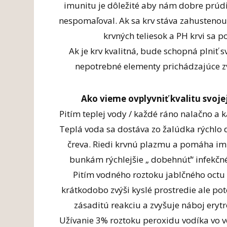
imunitu je dôležité aby nám dobre prúdil
nespomaľoval. Ak sa krv stáva zahustenou 
krvných teliesok a PH krvi sa
Ak je krv kvalitná, bude schopná plniť s
nepotrebné elementy prichádzajúce z
Ako vieme ovplyvniť kvalitu svojej
Pitím teplej vody / každé ráno nalačno a 
Teplá voda sa dostáva zo žalúdka rýchlo 
čreva. Riedi krvnú plazmu a pomáha i
bunkám rýchlejšie „ dobehnúť“ infekčn
Pitím vodného roztoku jablčného octu 
krátkodobo zvýši kyslé prostredie ale po
zásaditú reakciu a zvyšuje náboj erytr
Užívanie 3% roztoku peroxidu vodíka vo v