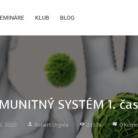
EMINÁRE
KLUB
BLOG
IMUNITNÝ SYSTÉM 1. čas
6. 2020
Robert Urgela
2357x
0 Kome