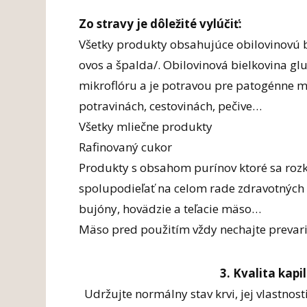
Zo stravy je dôležité vylúčiť:
Všetky produkty obsahujúce obilovinovú bi
ovos a špalda/. Obilovinová bielkovina g
mikroflóru a je potravou pre patogénne 
potravinách, cestovinách, pečive…
Všetky mliečne produkty
Rafinovaný cukor
Produkty s obsahom purínov ktoré sa roz
spolupodieľať na celom rade zdravotných 
bujóny, hovädzie a teľacie mäso…
Mäso pred použitím vždy nechajte prevari
3. Kvalita kap
Udržujte normálny stav krvi, jej vlastnost