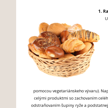
1. R
U
pomocou vegetariánskeho vývaru). Napr
celými produktmi so zachovaním celého
odstraňovaním šupiny ryže a podstatnej 