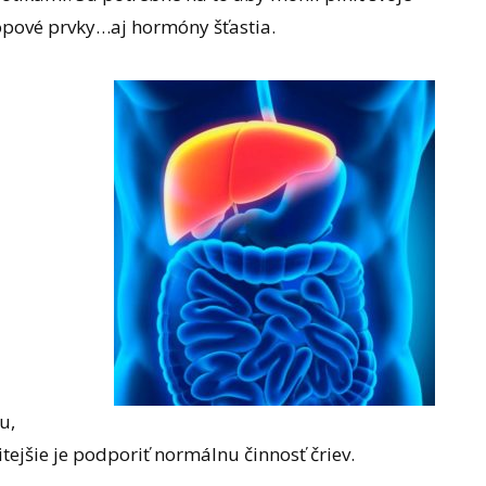
topové prvky…aj hormóny šťastia.
u,
tejšie je podporiť normálnu činnosť čriev.