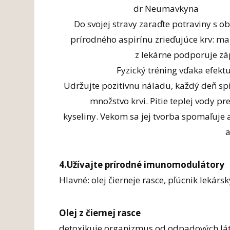
dr Neumavkyna
Do svojej stravy zaraďte potraviny s 
prírodného aspirínu zrieďujúce krv: mal
z lekárne podporuje záp
Fyzický tréning vďaka efektu 
Udržujte pozitívnu náladu, každý deň sp
množstvo krvi. Pitie teplej vody p
kyseliny. Vekom sa jej tvorba spomaľuje 
a
4.Užívajte prírodné imunomodulátory
Hlavné: olej čierneje rasce, pľúcnik lekárs
Olej z čiernej rasce
detoxikuje organizmus od odpadových lá