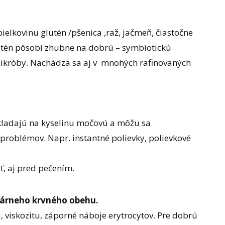
elkovinu glutén /pšenica ,raž, jačmeň, čiastočne
lutén pôsobí zhubne na dobrú – symbiotickú
mikróby. Nachádza sa aj v mnohých rafinovaných
kladajú na kyselinu močovú a môžu sa
problémov. Napr. instantné polievky, polievkové
ť, aj pred pečením.
ilárneho krvného obehu.
i, viskozitu, záporné náboje erytrocytov. Pre dobrú