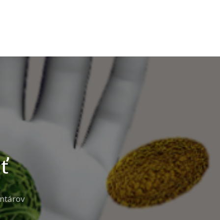
ť
ntárov