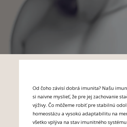
Od čoho závisí dobrá imunita? Našu imuni
si naivne myslieť, že pre jej zachovanie st
výživy. Čo môžeme robiť pre stabilnú odo
homeostázu a vysokú adaptabilitu na men
všetko vplýva na stav imunitného systému