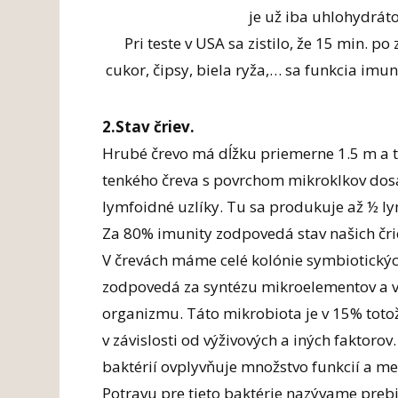
je už iba uhlohydrát
Pri teste v USA sa zistilo, že 15 min. 
cukor, čipsy, biela ryža,… sa funkcia imu
2.Stav čriev.
Hrubé črevo má dĺžku priemerne 1.5 m a 
tenkého čreva s povrchom mikroklkov dosah
lymfoidné uzlíky. Tu sa produkuje až ½ ly
Za 80% imunity zodpovedá stav našich čri
V črevách máme celé kolónie symbiotický
zodpovedá za syntézu mikroelementov a v
organizmu. Táto mikrobiota je v 15% totož
v závislosti od výživových a iných faktoro
baktérií ovplyvňuje množstvo funkcií a m
Potravu pre tieto baktérie nazývame prebi