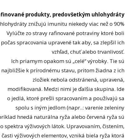
afinované produkty, predovšetkým uhlohydráty
hlohydráty znižujú imunitu niekedy viac než o 90%
Vylúčte zo stravy rafinované potraviny ktoré boli
počas spracovania upravené tak aby, sa zlepšil ich
vzhľad, chuť alebo trvanlivosť.
Ich priamym opakom sú „celé“ výrobky. Tie sú
najbližšie k prírodnému stavu, pritom žiadna z ich
zložiek nebola odstránená, upravená,
modifikovaná. Medzi nimi je ďalšia skupina. Ide
o jedlá, ktoré prešli spracovaním a používajú sa
spolu s iným jedlom (napr..: varenie zeleniny
íklad hnedá naturálna ryža alebo červená ryža sú
 spektra výživových látok. Upravovaním, čistením,
časti výživových elementov, vzniká biela ryža ktorá